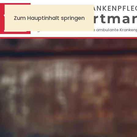
AMBULANTE KRANKENPFLE
Inge Hartma
Zum Hauptinhalt springen
Mitglied im Landesverband freie ambulante Krankenp