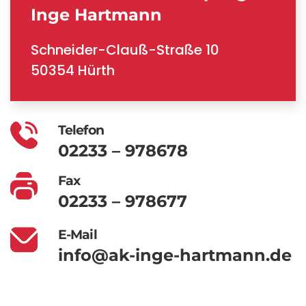
Inge Hartmann
Schneider-Clauß-Straße 10
50354 Hürth
Telefon
02233 – 978678
Fax
02233 – 978677
E-Mail
info@ak-inge-hartmann.de