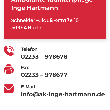
Inge Hartmann
Schneider-Clauß-Straße 10
50354 Hürth
Telefon
02233 – 978678
Fax
02233 – 978677
E-Mail
info@ak-inge-hartmann.de